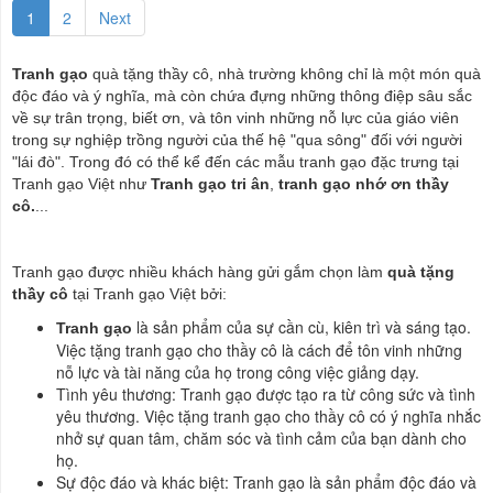
1
2
Next
Tranh gạo
quà tặng thầy cô, nhà trường không chỉ là một món quà
độc đáo và ý nghĩa, mà còn chứa đựng những thông điệp sâu sắc
về sự trân trọng, biết ơn, và tôn vinh những nỗ lực của giáo viên
trong sự nghiệp trồng người của thế hệ "qua sông" đối với người
"lái đò". Trong đó có thể kể đến các mẫu tranh gạo đặc trưng tại
Tranh gạo Việt như
Tranh gạo tri ân
,
tranh gạo nhớ ơn thầy
cô.
...
Tranh gạo được nhiều khách hàng gửi gắm chọn làm
quà tặng
thầy cô
tại Tranh gạo Việt bởi:
là sản phẩm của sự cần cù, kiên trì và sáng tạo.
Tranh gạo
Việc tặng tranh gạo cho thầy cô là cách để tôn vinh những
nỗ lực và tài năng của họ trong công việc giảng dạy.
Tình yêu thương: Tranh gạo được tạo ra từ công sức và tình
yêu thương. Việc tặng tranh gạo cho thầy cô có ý nghĩa nhắc
nhở sự quan tâm, chăm sóc và tình cảm của bạn dành cho
họ.
Sự độc đáo và khác biệt: Tranh gạo là sản phẩm độc đáo và