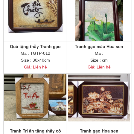
Quà tặng thầy Tranh gạo
Tranh gạo màu Hoa sen
Ơn Thầy
trắng
Mã : TGTP-012
Mã :
Size : 30x40cm
Size : cm
Giá: Liên hệ
Giá: Liên hệ
Tranh Tri ân tặng thầy cô
Tranh gạo Hoa sen