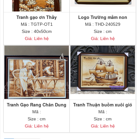
Tranh gạo ơn Thầy
Logo Trường mầm non
Nắng Mai
Mã : TGTP-OT1
Mã : THD-240529
Size : 40x50cm
Size : cm
Giá: Liên hệ
Giá: Liên hệ
Tranh Gạo Rang Chân Dung
Tranh Thuận buồm xuôi gió
Bác Hồ ngồi làm việc
Mã :
Mã :
Size : cm
Size : cm
Giá: Liên hệ
Giá: Liên hệ