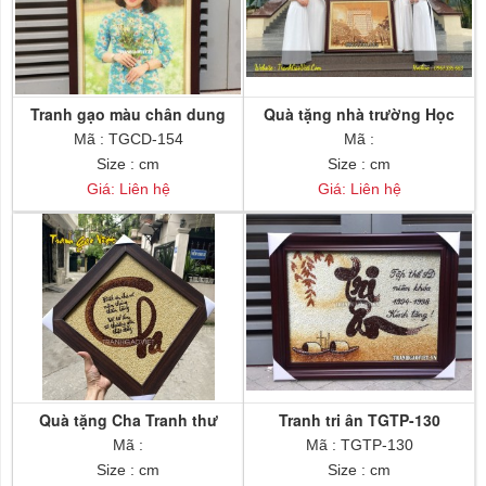
Tranh gạo màu chân dung
Quà tặng nhà trường Học
TGCD-154
viện kỹ thuật mật mã
Mã : TGCD-154
Mã :
Size : cm
Size : cm
Giá: Liên hệ
Giá: Liên hệ
Quà tặng Cha Tranh thư
Tranh tri ân TGTP-130
pháp chữ Cha
Mã :
Mã : TGTP-130
Size : cm
Size : cm