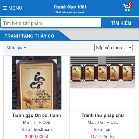
0
MENU
TRANH TẶNG THẦY CÔ
Mức giá
Tranh gạo Ơn cô, tranh
Tranh thư pháp chữ
tặng thầy cô
Mã : TTP-106
Mã : TGTP-131
Size : 55x95cm
Size : cm
2,000,000 đ
Giá: Liên hệ