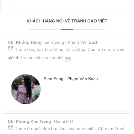
KHÁCH HÀNG NÓI VỀ TRANH GẠO VIỆT
Chị Khổng Hằng
- Sam Sung - Phạm Văn Bạch
Tranh tặng bác Lee Cheol Ku rất đẹp, Cảm ơn em. Chị sẽ
giới thiệu bạn chị cho em nhé
Sam Sung - Phạm Văn Bạch
Chị Phùng Kim Trang
- Hanoi IEC
Tranh ở ngoài đẹp hơn lúc chụp ảnh nhiều, Cảm ơn Tranh