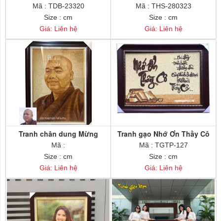
Mã : TDB-23320
Mã : THS-280323
Size : cm
Size : cm
Giá: Liên hệ
Giá: Liên hệ
Tranh chân dung Mừng
Tranh gạo Nhớ Ơn Thầy Cô
Khánh Tuế
Mã :
Mã : TGTP-127
Size : cm
Size : cm
Giá: Liên hệ
Giá: Liên hệ