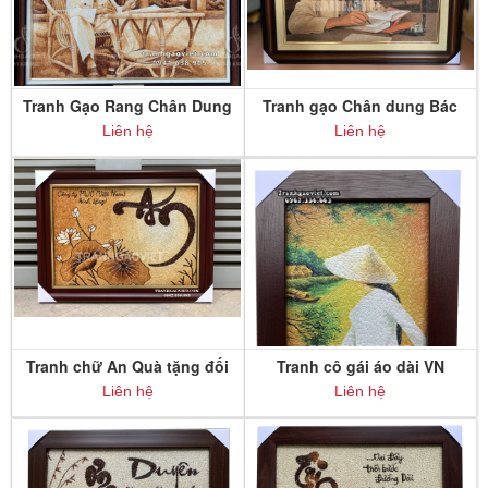
Tranh Gạo Rang Chân Dung
Tranh gạo Chân dung Bác
Bác Hồ ngồi làm việc
Hồ ngồi làm việc
Liên hệ
Liên hệ
Tranh chữ An Quà tặng đối
Tranh cô gái áo dài VN
tác
Liên hệ
Liên hệ