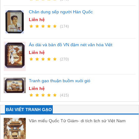
Chân dung sếp người Hàn Quốc
Liên hệ
(174)
Áo dài và bản đồ VN đậm nét văn hóa Việt
Liên hệ
(270)
Tranh gạo thuận buồm xuôi gió
Liên hệ
(415)
BÀI VIẾT TRANH GẠO
Văn miếu Quốc Tử Giám- di tích lịch sử Việt Nam