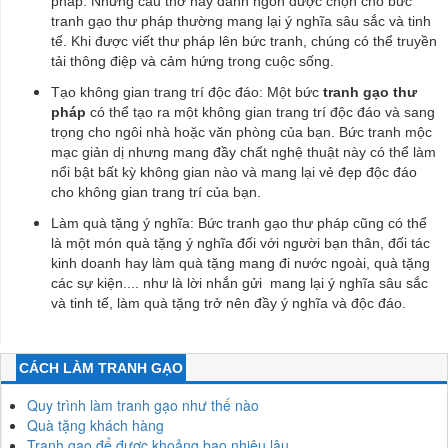
pháp: Những câu thơ hay danh ngôn được chọn cho bức
tranh gạo thư pháp thường mang lại ý nghĩa sâu sắc và tinh
tế. Khi được viết thư pháp lên bức tranh, chúng có thể truyền
tải thông điệp và cảm hứng trong cuộc sống.
Tạo không gian trang trí độc đáo: Một bức
tranh gạo thư
pháp
có thể tạo ra một không gian trang trí độc đáo và sang
trọng cho ngôi nhà hoặc văn phòng của bạn. Bức tranh mộc
mạc giản dị nhưng mang đầy chất nghệ thuật này có thể làm
nổi bật bất kỳ không gian nào và mang lại vẻ đẹp độc đáo
cho không gian trang trí của bạn.
Làm quà tặng ý nghĩa: Bức tranh gạo thư pháp cũng có thể
là một món quà tặng ý nghĩa đối với người bạn thân, đối tác
kinh doanh hay làm quà tặng mang đi nước ngoài, quà tặng
các sự kiện.... như là lời nhắn gửi mang lại ý nghĩa sâu sắc
và tinh tế, làm quà tặng trở nên đầy ý nghĩa và độc đáo.
CÁCH LÀM TRANH GẠO
Quy trình làm tranh gạo như thế nào
Quà tặng khách hàng
Tranh gạo để được khoảng bao nhiêu lâu