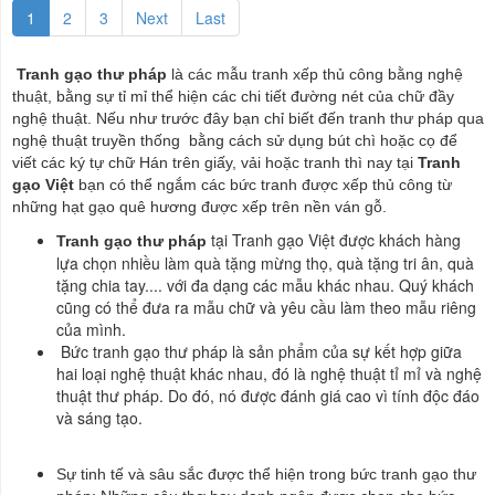
1
2
3
Next
Last
Tranh gạo thư pháp
là các mẫu tranh xếp thủ công bằng nghệ
thuật, bằng sự tỉ mỉ thể hiện các chi tiết đường nét của chữ đầy
nghệ thuật. Nếu như trước đây bạn chỉ biết đến tranh thư pháp qua
nghệ thuật truyền thống bằng cách sử dụng bút chì hoặc cọ để
viết các ký tự chữ Hán trên giấy, vải hoặc tranh thì nay tại
Tranh
gạo Việt
bạn có thể ngắm các bức tranh được xếp thủ công từ
những hạt gạo quê hương được xếp trên nền ván gỗ.
tại Tranh gạo Việt được khách hàng
Tranh gạo thư pháp
lựa chọn nhiều làm quà tặng mừng thọ, quà tặng tri ân, quà
tặng chia tay.... với đa dạng các mẫu khác nhau. Quý khách
cũng có thể đưa ra mẫu chữ và yêu cầu làm theo mẫu riêng
của mình.
Bức tranh gạo thư pháp là sản phẩm của sự kết hợp giữa
hai loại nghệ thuật khác nhau, đó là nghệ thuật tỉ mỉ và nghệ
thuật thư pháp. Do đó, nó được đánh giá cao vì tính độc đáo
và sáng tạo.
Sự tinh tế và sâu sắc được thể hiện trong bức tranh gạo thư