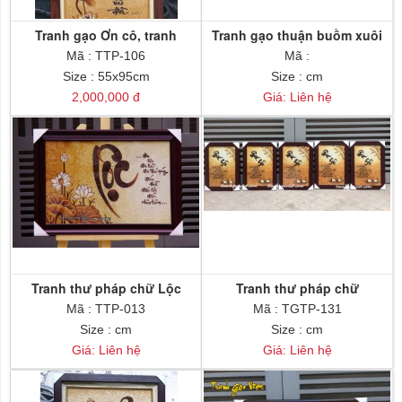
Tranh gạo Ơn cô, tranh
Tranh gạo thuận buồm xuôi
tặng thầy cô
gió
Mã : TTP-106
Mã :
Size : 55x95cm
Size : cm
2,000,000 đ
Giá: Liên hệ
Tranh thư pháp chữ Lộc
Tranh thư pháp chữ
Mã : TTP-013
Mã : TGTP-131
Size : cm
Size : cm
Giá: Liên hệ
Giá: Liên hệ