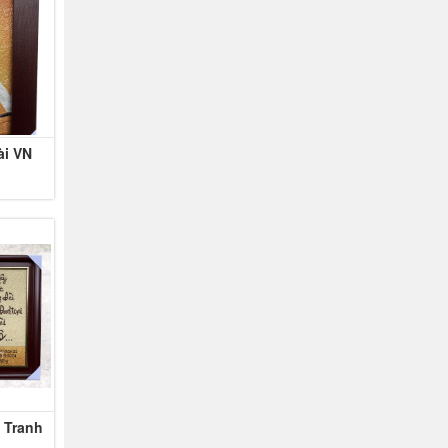
ài VN
 Tranh
 Thầy