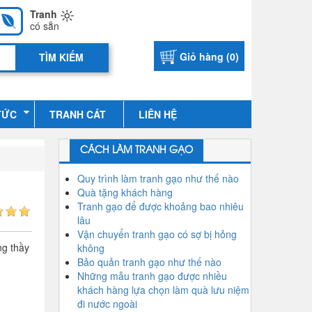
Tranh
có sẵn
Giỏ hàng (
0
)
TỨC
TRANH CÁT
LIÊN HỆ
CÁCH LÀM TRANH GẠO
Quy trình làm tranh gạo như thế nào
Quà tặng khách hàng
Tranh gạo để được khoảng bao nhiêu
lâu
Vận chuyển tranh gạo có sợ bị hỏng
ng thầy
không
Bảo quản tranh gạo như thế nào
Những mẫu tranh gạo được nhiều
khách hàng lựa chọn làm quà lưu niệm
đi nước ngoài