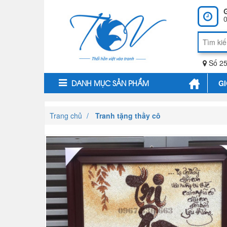
0
Số 25
GI
DANH MỤC SẢN PHẨM
Trang chủ
Tranh tặng thầy cô