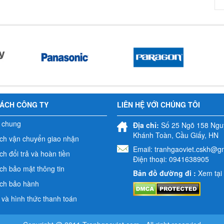
SÁCH CÔNG TY
LIÊN HỆ VỚI CHÚNG TÔI
 chung
Địa chỉ:
Số 25 Ngõ 158 Ngu
Khánh Toàn, Cầu Giấy, HN
ch vận chuyển giao nhận
Email:
tranhgaoviet.cskh@g
h đổi trả và hoàn tiền
Điện thoại: 0941638905
ch bảo mật thông tin
Bản đồ đường đi :
Xem tại
ch bảo hành
 và hình thức thanh toán