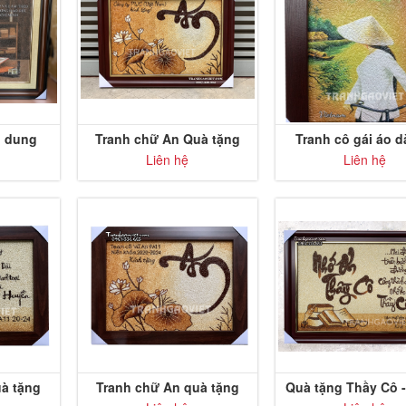
n dung
Tranh chữ An Quà tặng
Tranh cô gái áo d
m việc
đối tác
Liên hệ
Liên hệ
uà tặng
Tranh chữ An quà tặng
Quà tặng Thầy Cô -
thầy cô
thư pháp Nhớ Ơn