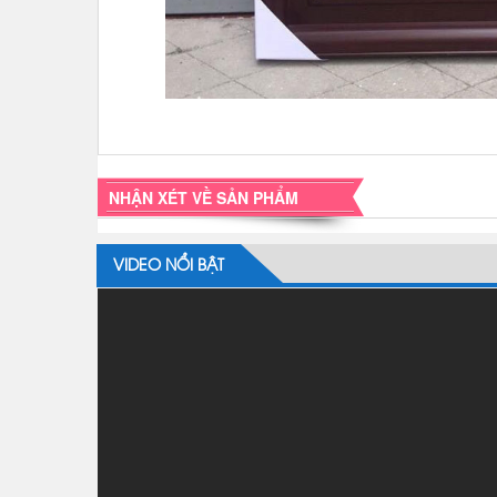
NHẬN XÉT VỀ SẢN PHẨM
VIDEO NỔI BẬT