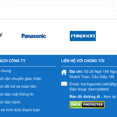
SÁCH CÔNG TY
LIÊN HỆ VỚI CHÚNG TÔI
 chung
Địa chỉ:
Số 25 Ngõ 158 Ngu
Khánh Toàn, Cầu Giấy, HN
ch vận chuyển giao nhận
Email:
tranhgaoviet.cskh@g
h đổi trả và hoàn tiền
Điện thoại: 0941638905
ch bảo mật thông tin
Bản đồ đường đi :
Xem tại
ch bảo hành
 và hình thức thanh toán