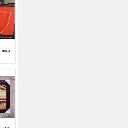
n màu