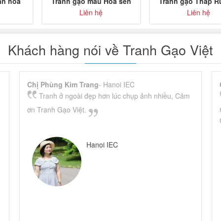
àn hoa
Tranh gạo màu Hoa sen
Tranh gạo Tháp R
5
trắng
Nội khổ nhỏ
Liên hệ
Liên hệ
Khách hàng nói về Tranh Gạo Việt
Chị Phùng Kim Trang
- Hanoi IEC
Tranh ở ngoài đẹp hơn lúc chụp ảnh nhiều, Cảm
ơn Tranh Gạo Việt.
Hanoi IEC