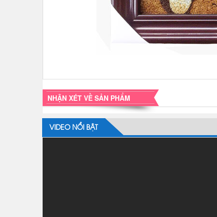
NHẬN XÉT VỀ SẢN PHẨM
VIDEO NỔI BẬT