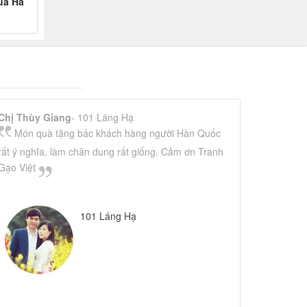
ùa Hà
Chị Thùy Giang
- 101 Láng Hạ
Món quà tặng bác khách hàng người Hàn Quốc
rất ý nghĩa, làm chân dung rất giống. Cảm ơn Tranh
Gạo Việt
101 Láng Hạ