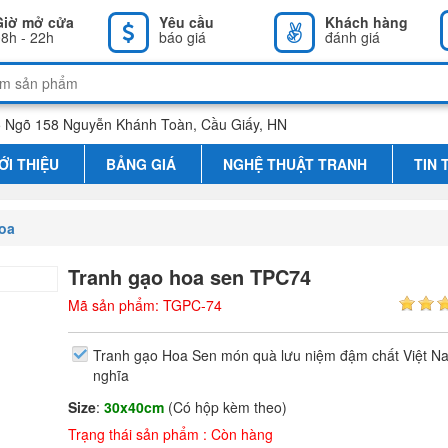
Giờ mở cửa
Yêu cầu
Khách hàng
8h - 22h
báo giá
đánh giá
 Ngõ 158 Nguyễn Khánh Toàn, Cầu Giấy, HN
ỚI THIỆU
BẢNG GIÁ
NGHỆ THUẬT TRANH
TIN 
oa
Tranh gạo hoa sen TPC74
Mã sản phẩm: TGPC-74
Tranh gạo Hoa Sen món quà lưu niệm đậm chất Việt N
nghĩa
Size
:
30x40cm
(Có hộp kèm theo)
Trạng thái sản phẩm : Còn hàng