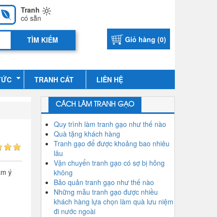
Tranh
có sẵn
Giỏ hàng (
0
)
TỨC
TRANH CÁT
LIÊN HỆ
CÁCH LÀM TRANH GẠO
Quy trình làm tranh gạo như thế nào
Quà tặng khách hàng
Tranh gạo để được khoảng bao nhiêu
lâu
Vận chuyển tranh gạo có sợ bị hỏng
am ý
không
Bảo quản tranh gạo như thế nào
Những mẫu tranh gạo được nhiều
khách hàng lựa chọn làm quà lưu niệm
đi nước ngoài