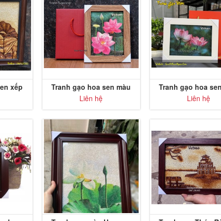
Sen xếp
Tranh gạo hoa sen màu
Tranh gạo hoa se
ầu
HS02
Liên hệ
Liên hệ