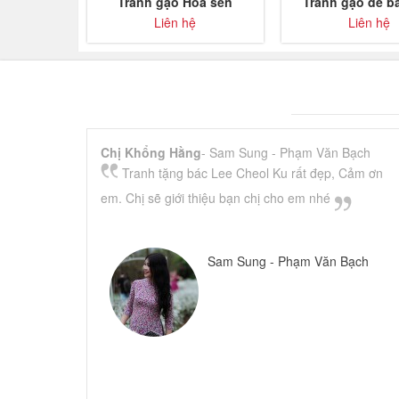
Tranh gạo Hoa sen
Tranh gạo để b
sen TDB01
Liên hệ
Liên hệ
Chị Khổng Hằng
- Sam Sung - Phạm Văn Bạch
Tranh tặng bác Lee Cheol Ku rất đẹp, Cảm ơn
em. Chị sẽ giới thiệu bạn chị cho em nhé
Sam Sung - Phạm Văn Bạch