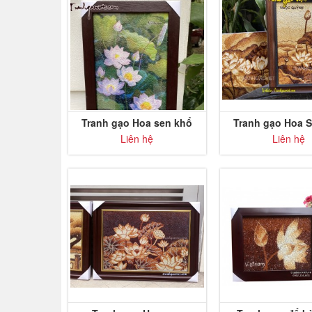
Tranh gạo Hoa sen khổ
Tranh gạo Hoa 
nhỏ
theo yêu c
Liên hệ
Liên hệ