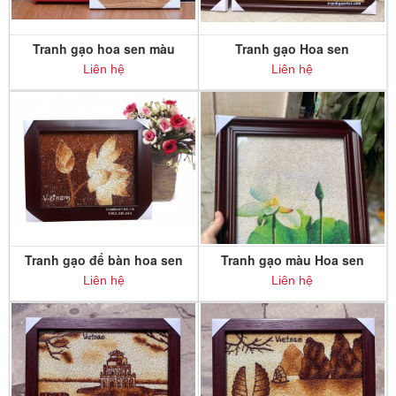
Tranh gạo hoa sen màu
Tranh gạo Hoa sen
Liên hệ
Liên hệ
Tranh gạo để bàn hoa sen
Tranh gạo màu Hoa sen
TDB015
trắng
Liên hệ
Liên hệ