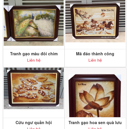
Tranh gạo màu đôi chim
Mã đáo thành công
công
Liên hệ
Liên hệ
Cửu ngư quần hội
Tranh gạo hoa sen quà lưu
niệm đậm nét văn hóa Việt
Liên hệ
Liên hệ