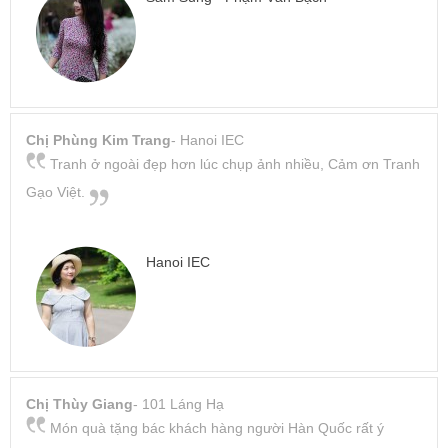
Chị Phùng Kim Trang
- Hanoi IEC
Tranh ở ngoài đẹp hơn lúc chụp ảnh nhiều, Cảm ơn Tranh
Gạo Việt.
Hanoi IEC
Chị Thùy Giang
- 101 Láng Hạ
Món quà tặng bác khách hàng người Hàn Quốc rất ý