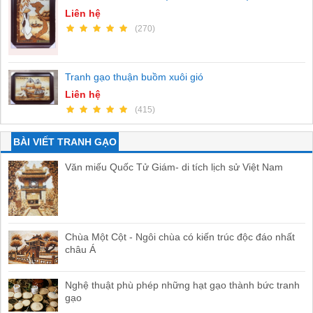
Liên hệ
(270)
Tranh gạo thuận buồm xuôi gió
Liên hệ
(415)
BÀI VIẾT TRANH GẠO
Văn miếu Quốc Tử Giám- di tích lịch sử Việt Nam
Chùa Một Cột - Ngôi chùa có kiến trúc độc đáo nhất
châu Á
Nghệ thuật phù phép những hạt gạo thành bức tranh
gạo