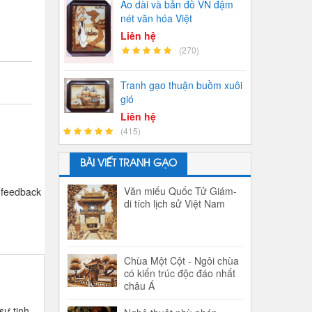
Áo dài và bản đồ VN đậm
nét văn hóa Việt
Liên hệ
(270)
Tranh gạo thuận buồm xuôi
gió
Liên hệ
(415)
BÀI VIẾT TRANH GẠO
Văn miếu Quốc Tử Giám-
 feedback
di tích lịch sử Việt Nam
Chùa Một Cột - Ngôi chùa
có kiến trúc độc đáo nhất
châu Á
sự tinh