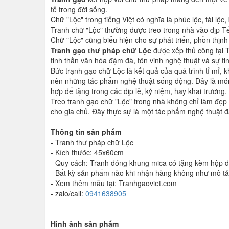
tế trong đời sống.
Chữ "Lộc" trong tiếng Việt có nghĩa là phúc lộc, tài lộ
Tranh chữ "Lộc" thường được treo trong nhà vào dịp T
Chữ "Lộc" cũng biểu hiện cho sự phát triển, phồn thịnh
Tranh gạo thư pháp chữ Lộc
được xếp thủ công tại 
tinh thần văn hóa đậm đà, tôn vinh nghệ thuật và sự tin
Bức trạnh gạo chữ Lộc là kết quả của quá trình tỉ mỉ, 
nên những tác phẩm nghệ thuật sống động. Đây là món 
hợp để tặng trong các dịp lễ, kỷ niệm, hay khai trương.
Treo tranh gạo chữ "Lộc" trong nhà không chỉ làm đẹp
cho gia chủ. Đây thực sự là một tác phẩm nghệ thuật đầ
Thông tin sản phẩm
- Tranh thư pháp chữ Lộc
- Kích thước: 45x60cm
- Quy cách: Tranh đóng khung mica có tặng kèm hộp đ
- Bất kỳ sản phẩm nào khi nhận hàng không như mô tả q
- Xem thêm mẫu tại: Tranhgaoviet.com
- zalo/call:
0941638905
Hình ảnh sản phẩm