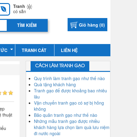
Tranh
có sẵn
Giỏ hàng (
0
)
TỨC
TRANH CÁT
LIÊN HỆ
CÁCH LÀM TRANH GẠO
Quy trình làm tranh gạo như thế nào
Quà tặng khách hàng
Tranh gạo để được khoảng bao nhiêu
lâu
Vận chuyển tranh gạo có sợ bị hỏng
đẹp
không
ệ thuật
Bảo quản tranh gạo như thế nào
Những mẫu tranh gạo được nhiều
khách hàng lựa chọn làm quà lưu niệm
biểu
đi nước ngoài