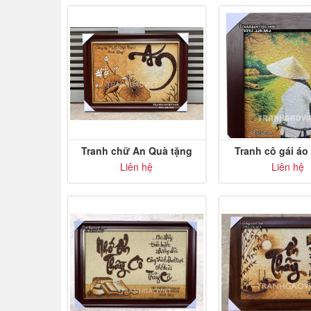
Tranh chữ An Quà tặng
Tranh cô gái áo
đối tác
Liên hệ
Liên hệ