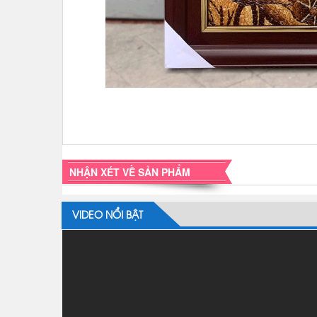
NHẬN XÉT VỀ SẢN PHẨM
VIDEO NỔI BẬT