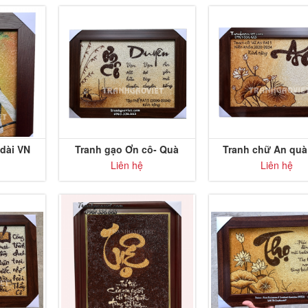
 dài VN
Tranh gạo Ơn cô- Quà
Tranh chữ An quà
tặng cô mẫu đặt theo yêu
thầy cô
Liên hệ
Liên hệ
cầu