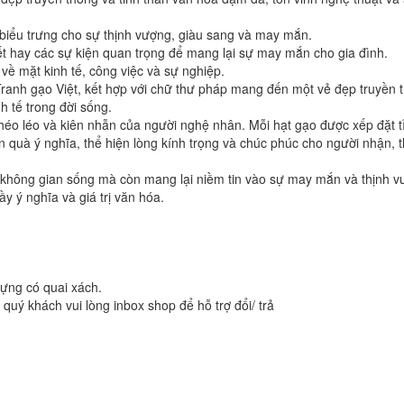
c, biểu trưng cho sự thịnh vượng, giàu sang và may mắn.
ết hay các sự kiện quan trọng để mang lại sự may mắn cho gia đình.
 về mặt kinh tế, công việc và sự nghiệp.
Tranh gạo Việt, kết hợp với chữ thư pháp mang đến một vẻ đẹp truyền 
h tế trong đời sống.
khéo léo và kiên nhẫn của người nghệ nhân. Mỗi hạt gạo được xếp đặt t
quà ý nghĩa, thể hiện lòng kính trọng và chúc phúc cho người nhận, t
 không gian sống mà còn mang lại niềm tin vào sự may mắn và thịnh 
y ý nghĩa và giá trị văn hóa.
ựng có quai xách.
uý khách vui lòng inbox shop để hỗ trợ đổi/ trả