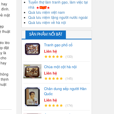
Tuyển thợ làm tranh gạo, làm việc tại
t hay
nhà
 đình.
Quà lưu niệm việt nam
 về mặt
Quà lưu niệm tặng người nước ngoài
Quà lưu niệm về hà nội
đẹp
ệ thuật
SẢN PHẨM NỔI BẬT
héo léo
Tranh gạo phố cổ
ếp đặt
Liên hệ
y là
(133)
 cho
 hay
Chùa một cột hà nội
Liên hệ
không
(145)
 thịnh
huật
Chân dung sếp người Hàn
Quốc
Liên hệ
(174)