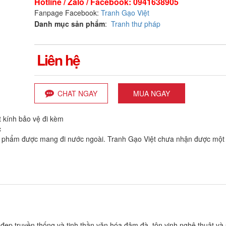
Hotline / Zalo / Facebook: 0941638905
Fanpage Facebook:
Tranh Gạo Việt
Danh mục sản phẩm
:
Tranh thư pháp
Liên hệ
CHAT NGAY
MUA NGAY
 kính bảo vệ đi kèm
c
n phẩm được mang đi nước ngoài. Tranh Gạo Việt chưa nhận được một
ẹp truyền thống và tinh thần văn hóa đậm đà, tôn vinh nghệ thuật và 