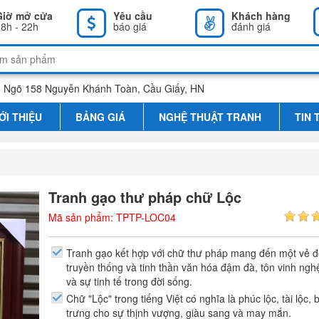
Giờ mở cửa
Yêu cầu
Khách hàng
8h - 22h
báo giá
đánh giá
 Ngõ 158 Nguyễn Khánh Toàn, Cầu Giấy, HN
ỚI THIỆU
BẢNG GIÁ
NGHỆ THUẬT TRANH
TIN 
Tranh gạo thư pháp chữ Lộc
Mã sản phẩm: TPTP-LOC04
Tranh gạo kết hợp với chữ thư pháp mang đến một vẻ 
truyền thống và tinh thần văn hóa đậm đà, tôn vinh ngh
và sự tinh tế trong đời sống.
Chữ "Lộc" trong tiếng Việt có nghĩa là phúc lộc, tài lộc, 
trưng cho sự thịnh vượng, giàu sang và may mắn.