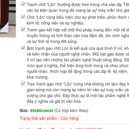
Tranh chữ "Lộc" thường được treo trong nhà vào dịp Tế
các sự kiện quan trọng để mang lại sự may mắn cho gia
Chữ "Lộc" cũng biểu hiện cho sự phát triển, phồn thịnh
kinh tế, công việc và sự nghiệp.
Tranh gạo kết hợp với chữ thư pháp mang đến một vẻ 
truyền thống và tinh thần văn hóa đậm đà, tôn vinh ngh
và sự tinh tế trong đời sống.
Bức trạnh gạo chữ Lộc là kết quả của quá trình tỉ mỉ, k
và kiên nhẫn của người nghệ nhân. Mỗi hạt gạo được x
tỉ mỉ tạo nên những tác phẩm nghệ thuật sống động. Đâ
món quà ý nghĩa, thể hiện lòng kính trọng và chúc phúc
người nhận, thích hợp để tặng trong các dịp lễ, kỷ niệm,
khai trương.
Treo tranh gạo chữ "Lộc" trong nhà không chỉ làm đẹp 
gian sống mà còn mang lại niềm tin vào sự may mắn và
vượng cho gia chủ. Đây thực sự là một tác phẩm nghệ t
đầy ý nghĩa và giá trị văn hóa.
Size
:
45x60cmcm
(Có hộp kèm theo)
Trạng thái sản phẩm : Còn hàng