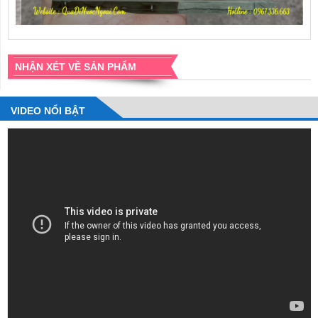
NHẬN XÉT VỀ SẢN PHẨM
VIDEO NỔI BẬT