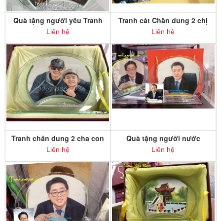
Quà tặng người yêu Tranh
Tranh cát Chân dung 2 chị
chân dung cô gái
em
Liên hệ
Liên hệ
Tranh chân dung 2 cha con
Quà tặng người nước
ngoài Tranh cát Chân dung
Liên hệ
Liên hệ