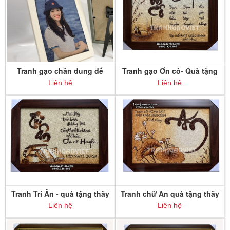
Tranh gạo chân dung để
Tranh gạo Ơn cô- Quà tặng
bàn
cô mẫu đặt theo yêu cầu
Liên hệ
Liên hệ
Tranh Tri Ân - quà tặng thầy
Tranh chữ An quà tặng thầy
cô
cô
Liên hệ
Liên hệ