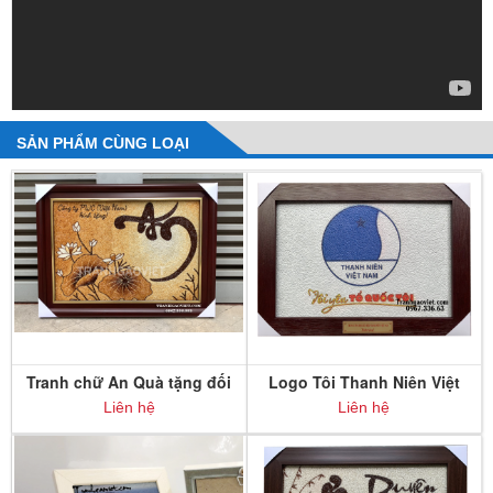
SẢN PHẨM CÙNG LOẠI
Tranh chữ An Quà tặng đối
Logo Tôi Thanh Niên Việt
tác
Nam
Liên hệ
Liên hệ