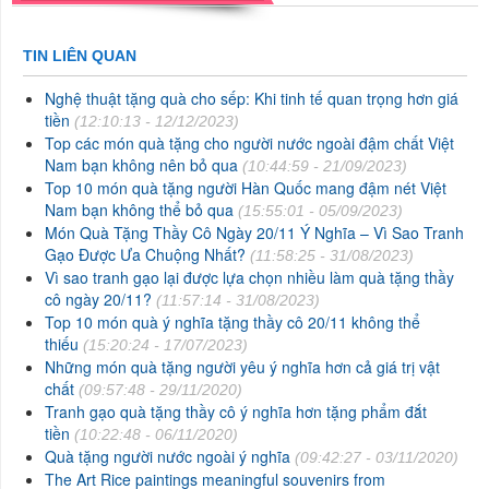
TIN LIÊN QUAN
Nghệ thuật tặng quà cho sếp: Khi tinh tế quan trọng hơn giá
tiền
(12:10:13 - 12/12/2023)
Top các món quà tặng cho người nước ngoài đậm chất Việt
Nam bạn không nên bỏ qua
(10:44:59 - 21/09/2023)
Top 10 món quà tặng người Hàn Quốc mang đậm nét Việt
Nam bạn không thể bỏ qua
(15:55:01 - 05/09/2023)
Món Quà Tặng Thầy Cô Ngày 20/11 Ý Nghĩa – Vì Sao Tranh
Gạo Được Ưa Chuộng Nhất?
(11:58:25 - 31/08/2023)
Vì sao tranh gạo lại được lựa chọn nhiều làm quà tặng thầy
cô ngày 20/11?
(11:57:14 - 31/08/2023)
Top 10 món quà ý nghĩa tặng thầy cô 20/11 không thể
thiếu
(15:20:24 - 17/07/2023)
Những món quà tặng người yêu ý nghĩa hơn cả giá trị vật
chất
(09:57:48 - 29/11/2020)
Tranh gạo quà tặng thầy cô ý nghĩa hơn tặng phẩm đắt
tiền
(10:22:48 - 06/11/2020)
Quà tặng người nước ngoài ý nghĩa
(09:42:27 - 03/11/2020)
The Art Rice paintings meaningful souvenirs from