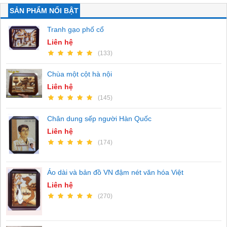
SẢN PHẨM NỔI BẬT
Tranh gạo phố cổ
Liên hệ
(133)
Chùa một cột hà nội
Liên hệ
(145)
Chân dung sếp người Hàn Quốc
Liên hệ
(174)
Áo dài và bản đồ VN đậm nét văn hóa Việt
Liên hệ
(270)