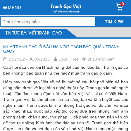
0
MENU
TIN TỨC BÀI VIẾT TRANH GẠO
MUA TRANH GẠO Ở ĐÂU HÀ NỘI? CÁCH BẢO QUẢN TRANH
GẠO?
15:24:22 - 06/09/2023
Local Host
2019 lượt xem
Câu hỏi đầu tiên khi khách hàng đặt câu hỏi đều là: "Tranh gạo có
bền không? bảo quản như thế nào? mua tranh gạo ở đâu?
Hôm nay tranh gạo Việt sẽ trả lời một số câu hỏi phổ biến để bạn
cùng nắm được về loại hình nghệ thuật này. Tranh gạo là một nghệ
thuật độc đáo mang đậm nét văn hóa Việt và chỉ có ở Việt Nam.
Tranh gạo Việt là sản phẩm của sự sáng tạo và tâm huyết của các
nghệ nhân. Tranh được làm từ những hạt gạo với độ chín và màu
sắc khác nhau, được sắp xếp thủ công dựa trên những hình ảnh
phong cảnh, chân dung, thư pháp.... đã phác họa trên nền ván gỗ
để tạo ra những hình ảnh độc đáo và tinh tế. Tranh gạo thể hiện
được tinh thần và nét đẹp của văn hoá Việt Nam mang một phong