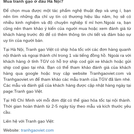
Mua tranh gạo ở đâu Hà Nội?
Để chọn mua được một tác phẩm nghệ thuật đẹp và ưng í, bạn
nên tìm những địa chỉ uy tín có thương hiệu lâu năm, họ sẽ có
nhiều kinh nghiệm và độ chuyên nghiệp tỉ mỉ hơn.Ngoài ra, bạn
cũng nên tham khảo ý kiến của người mua hoặc xem đánh giá từ
khách hàng trước đó để có thêm thông tin chi tiết và đảm bảo sự
uy tín của người bán.
Tại Hà Nội, Tranh gạo Việt có ship hỏa tốc với các đơn hàng quanh
nội thành và ngoại thành chỉ trong 1 vài tiếng đồng hồ. Ngoài ra với
khách hàng ở tỉnh TGV có hỗ trợ ship cod gửi xe khách hoặc gửi
ship cod giao tại nhà. Bạn có thể tham khảo đánh giá của khách
hàng qua google hoặc truy cập website Tranhgaoviet.com và
Tranhgaoviet.vn để tham khảo các mẫu tranh của TGV đã làm nhé.
Các mẫu và đánh giấ của khách hàng được cập nhật hàng ngày tại
page:Tranh gạo Việt.
Tại Hồ Chí Minh với mỗi đơn đặt có thể giao hỏa tốc tại nội thành.
Thời gian hoàn thành từ 2-5 ngày tùy theo mẫu và kích thước yêu
cầu.
Liên hệ với Tranh gạo Việt:
Website:
tranhgaoviet.com