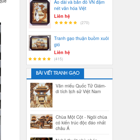
 quê
Áo dài và bản đồ VN đậm
nét văn hóa Việt
Liên hệ
(270)
Tranh gạo thuận buồm xuôi
gió
Liên hệ
(415)
BÀI VIẾT TRANH GẠO
Văn miếu Quốc Tử Giám-
di tích lịch sử Việt Nam
Chùa Một Cột - Ngôi chùa
có kiến trúc độc đáo nhất
châu Á