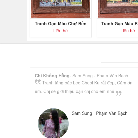
Tranh Gạo Màu Chợ Bến
Tranh Gạo Màu B
Thành để bàn
Sài Gòn để 
Liên hệ
Liên hệ
Chị Khổng Hằng
- Sam Sung - Phạm Văn Bạch
Tranh tặng bác Lee Cheol Ku rất đẹp, Cảm ơn
em. Chị sẽ giới thiệu bạn chị cho em nhé
Sam Sung - Phạm Văn Bạch