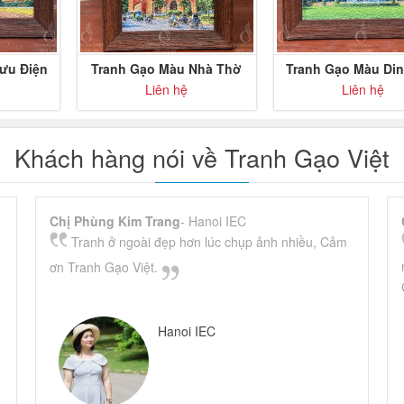
ưu Điện
Tranh Gạo Màu Nhà Thờ
Tranh Gạo Màu Di
bàn
Đức Bà Sài Gòn để bàn
Lập để bàn
Liên hệ
Liên hệ
Khách hàng nói về Tranh Gạo Việt
Chị Phùng Kim Trang
- Hanoi IEC
Tranh ở ngoài đẹp hơn lúc chụp ảnh nhiều, Cảm
ơn Tranh Gạo Việt.
Hanoi IEC