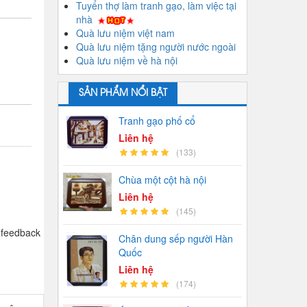
Tuyển thợ làm tranh gạo, làm việc tại
nhà
Quà lưu niệm việt nam
Quà lưu niệm tặng người nước ngoài
Quà lưu niệm về hà nội
SẢN PHẨM NỔI BẬT
Tranh gạo phố cổ
Liên hệ
(133)
Chùa một cột hà nội
Liên hệ
(145)
 feedback
Chân dung sếp người Hàn
Quốc
Liên hệ
(174)