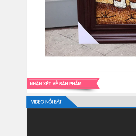
NHẬN XÉT VỀ SẢN PHẨM
VIDEO NỔI BẬT