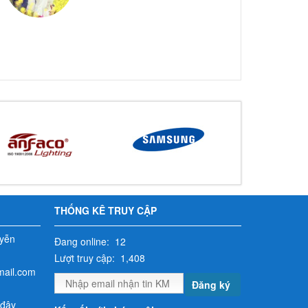
THỐNG KÊ TRUY CẬP
yễn
Đang online: 12
Lượt truy cập: 1,408
mail.com
Đăng ký
 đây