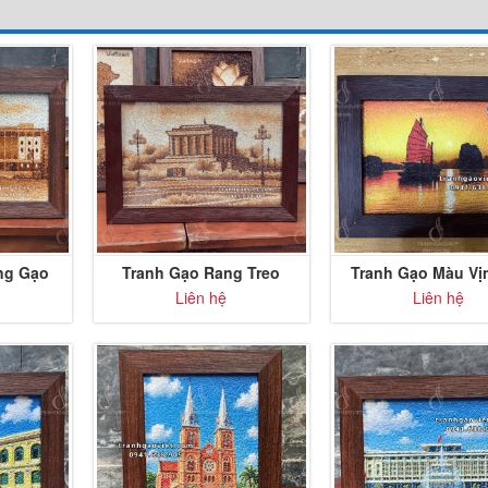
ng Gạo
Tranh Gạo Rang Treo
Tranh Gạo Màu Vị
c Lập
Tường Lăng Bác
Long để bàn
Liên hệ
Liên hệ