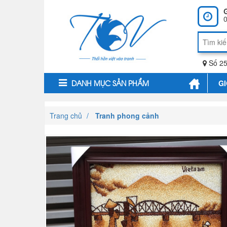
0
Số 25
GI
DANH MỤC SẢN PHẨM
Trang chủ
Tranh phong cảnh