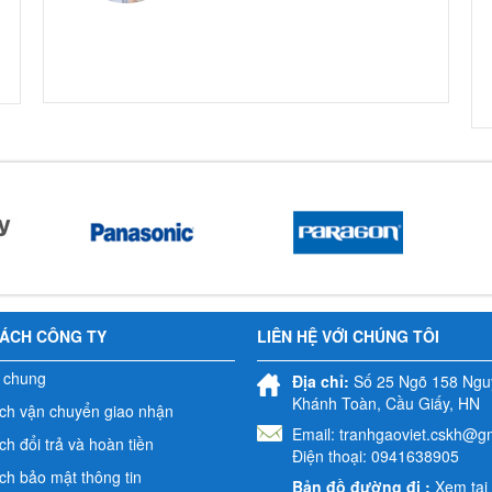
SÁCH CÔNG TY
LIÊN HỆ VỚI CHÚNG TÔI
 chung
Địa chỉ:
Số 25 Ngõ 158 Ngu
Khánh Toàn, Cầu Giấy, HN
ch vận chuyển giao nhận
Email:
tranhgaoviet.cskh@g
h đổi trả và hoàn tiền
Điện thoại: 0941638905
ch bảo mật thông tin
Bản đồ đường đi :
Xem tại