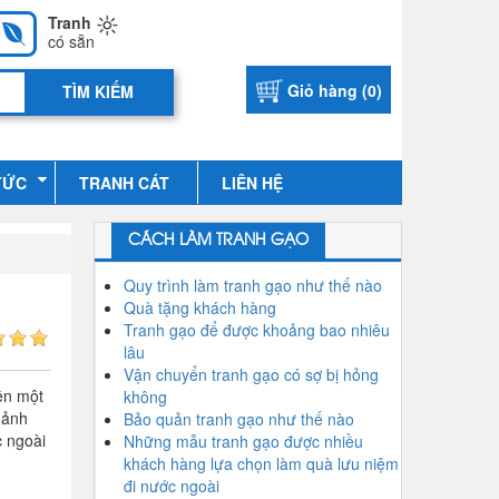
Tranh
có sẵn
Giỏ hàng (
0
)
TỨC
TRANH CÁT
LIÊN HỆ
CÁCH LÀM TRANH GẠO
Quy trình làm tranh gạo như thế nào
Quà tặng khách hàng
Tranh gạo để được khoảng bao nhiêu
lâu
Vận chuyển tranh gạo có sợ bị hỏng
ền một
không
 ảnh
Bảo quản tranh gạo như thế nào
c ngoài
Những mẫu tranh gạo được nhiều
khách hàng lựa chọn làm quà lưu niệm
đi nước ngoài