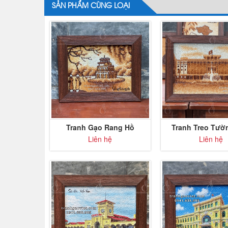
SẢN PHẨM CÙNG LOẠI
Tranh Gạo Rang Hồ
Tranh Treo Tườ
Gươm Tháp Rùa Hà Nội
Rang Dinh Độ
Liên hệ
Liên hệ
để bàn