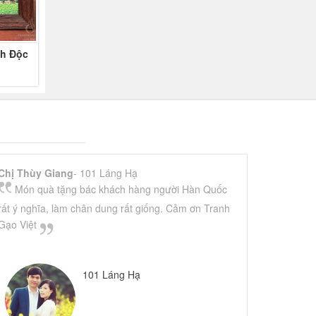
nh Độc
Chị Thùy Giang
- 101 Láng Hạ
Món quà tặng bác khách hàng người Hàn Quốc
rất ý nghĩa, làm chân dung rất giống. Cảm ơn Tranh
Gạo Việt
101 Láng Hạ