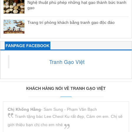
Nghệ thuật phù phép những hạt gạo thành bức tranh
gạo
Trang trí phòng khách bằng tranh gạo độc đáo
FANPAGE FACEBOOK
Tranh Gạo Việt
KHÁCH HÀNG NÓI VỀ TRANH GẠO VIỆT
Chị Khổng Hằng
- Sam Sung - Phạm Văn Bạch
Tranh tặng bác Lee Cheol Ku rất đẹp, Cảm ơn em. Chị sẽ
giới thiệu bạn chị cho em nhé