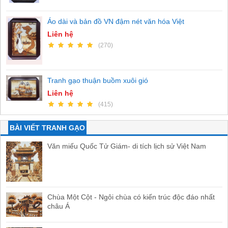
Áo dài và bản đồ VN đậm nét văn hóa Việt
Liên hệ
(270)
Tranh gạo thuận buồm xuôi gió
Liên hệ
(415)
BÀI VIẾT TRANH GẠO
Văn miếu Quốc Tử Giám- di tích lịch sử Việt Nam
Chùa Một Cột - Ngôi chùa có kiến trúc độc đáo nhất
châu Á