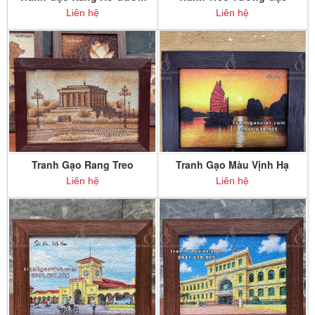
Tháp Rùa Hà Nội để bàn
Rang Dinh Độc Lập
Liên hệ
Liên hệ
Tranh Gạo Rang Treo
Tranh Gạo Màu Vịnh Hạ
Tường Lăng Bác
Long để bàn
Liên hệ
Liên hệ