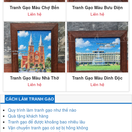
Tranh Gạo Màu Chợ Bến
Tranh Gạo Màu Bưu Điện
Thành để bàn
Sài Gòn để bàn
Liên hệ
Liên hệ
Tranh Gạo Màu Nhà Thờ
Tranh Gạo Màu Dinh Độc
Đức Bà Sài Gòn để bàn
Lập để bàn
Liên hệ
Liên hệ
CÁCH LÀM TRANH GẠO
Quy trình làm tranh gạo như thế nào
Quà tặng khách hàng
Tranh gạo để được khoảng bao nhiêu lâu
Vận chuyển tranh gạo có sợ bị hỏng không