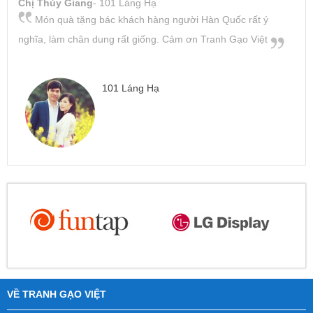
Chị Thùy Giang
- 101 Láng Hạ
Món quà tặng bác khách hàng người Hàn Quốc rất ý
nghĩa, làm chân dung rất giống. Cảm ơn Tranh Gạo Việt
101 Láng Hạ
VỀ TRANH GẠO VIỆT