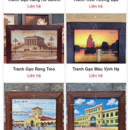
Tháp Rùa Hà Nội để bàn
Rang Dinh Độc Lập
Liên hệ
Liên hệ
Tranh Gạo Rang Treo
Tranh Gạo Màu Vịnh Hạ
Tường Lăng Bác
Long để bàn
Liên hệ
Liên hệ