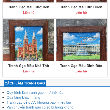
Tranh Gạo Màu Chợ Bến
Tranh Gạo Màu Bưu Điện
Thành để bàn
Sài Gòn để bàn
Liên hệ
Liên hệ
Tranh Gạo Màu Nhà Thờ
Tranh Gạo Màu Dinh Độc
Đức Bà Sài Gòn để bàn
Lập để bàn
Liên hệ
Liên hệ
CÁCH LÀM TRANH GẠO
Quy trình làm tranh gạo như thế nào
Quà tặng khách hàng
Tranh gạo để được khoảng bao nhiêu lâu
Vận chuyển tranh gạo có sợ bị hỏng không