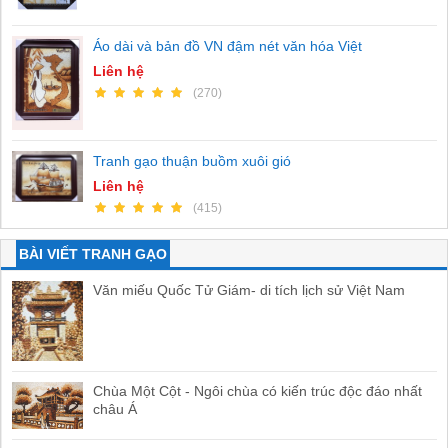
Áo dài và bản đồ VN đậm nét văn hóa Việt
Liên hệ
(270)
Tranh gạo thuận buồm xuôi gió
Liên hệ
(415)
BÀI VIẾT TRANH GẠO
Văn miếu Quốc Tử Giám- di tích lịch sử Việt Nam
Chùa Một Cột - Ngôi chùa có kiến trúc độc đáo nhất
châu Á